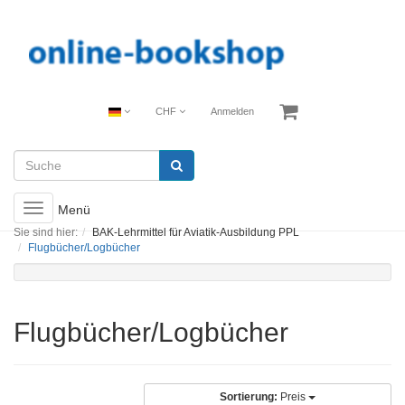
CHF
Anmelden
Toggle
Menü
navigation
Sie sind hier:
BAK-Lehrmittel für Aviatik-Ausbildung PPL
Flugbücher/Logbücher
Flugbücher/Logbücher
Sortierung:
Preis