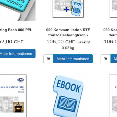
ining Fach 090 PPL
090 Kommunikation RTF
090 Ko
französisch/englisch -
deut
Buchausgabe inkl. eBook
Buchaus
52,00
106,00
106,
CHF
CHF
Gewicht
0.62 kg
Mehr Informationen
Mehr Informationen
M