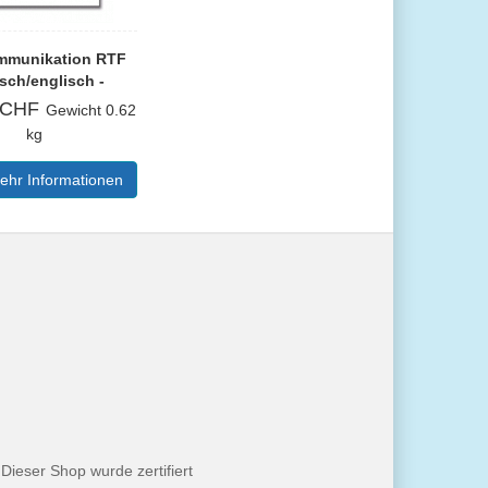
mmunikation RTF
sch/englisch -
uchausgabe
CHF
Gewicht
0.62
kg
ehr Informationen
Dieser Shop wurde zertifiert