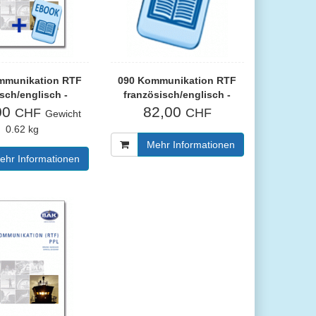
mmunikation RTF
090 Kommunikation RTF
sch/englisch -
französisch/englisch -
gabe inkl. eBook
eBook
00
82,00
CHF
CHF
Gewicht
0.62 kg
Mehr Informationen
ehr Informationen