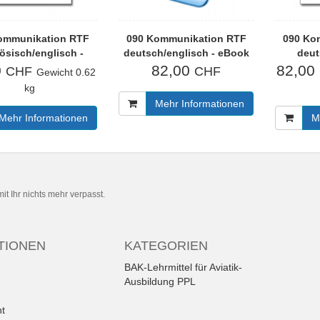
ommunikation RTF
090 Kommunikation RTF
090 Ko
ösisch/englisch -
deutsch/englisch - eBook
deut
Buchausgabe
B
0
82,00
82,00
CHF
CHF
Gewicht
0.62
kg
Mehr Informationen
Mehr Informationen
M
t Ihr nichts mehr verpasst.
TIONEN
KATEGORIEN
BAK-Lehrmittel für Aviatik-
Ausbildung PPL
ht