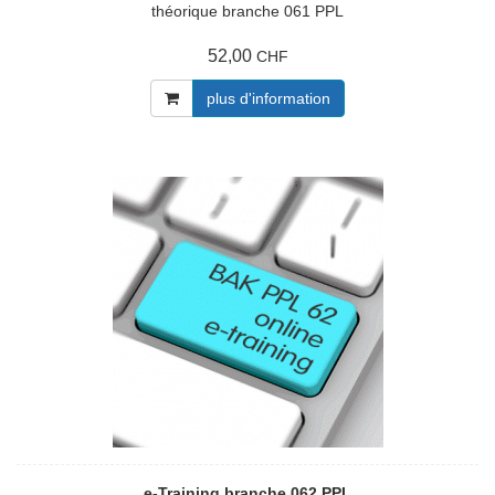
théorique branche 061 PPL
52,00
CHF
plus d'information
e-Training branche 062 PPL