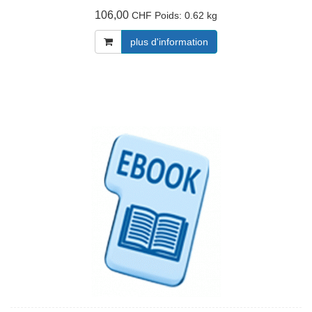
106,00
Poids:
0.62 kg
CHF
plus d'information