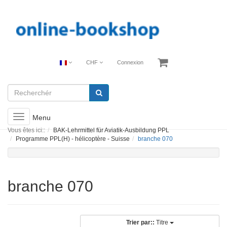
CHF
Connexion
Toggle
Menu
navigation
Vous êtes ici::
BAK-Lehrmittel für Aviatik-Ausbildung PPL
Programme PPL(H) - hélicoptère - Suisse
branche 070
branche 070
Trier par::
Titre