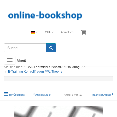
CHF
Anmelden
Toggle
Menü
navigation
Sie sind hier:
BAK-Lehrmittel für Aviatik-Ausbildung PPL
E-Training Kontrollfragen PPL Theorie
Zur Übersicht
Artikel zurück
Artikel 8 von 17
nächster Artikel