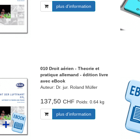
plus d'information
010 Droit aérien - Theorie et
pratique allemand - édition livre
avec eBook
Auteur: Dr. jur. Roland Müller
137,50
CHF
Poids:
0.64 kg
plus d'information