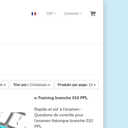
CHF
Connexion
lle
Trier par::
Choisissez
Produits par page:
10
e-Training branche 010 PPL
Rapide et sûr à l'examen -
Questions de contrôle pour
l'examen théorique branche 010
PPL