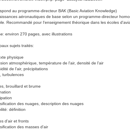
spond au programme-directeur BAK (Basic Aviation Knowledge)
issances aéronautiques de base selon un programme-directeur homogè
ôle. Recommandé pour l'enseignement théorique dans les écoles d'avia
e: environ 270 pages, avec illustrations
paux sujets traités:
xte physique
sion atmosphérique, température de l'air, densité de l'air
dité de l'air, précipitations
t, turbulences
s, brouillard et brume
mation
ipation
ssification des nuages, description des nuages
ilité: définition
 d'air et fronts
sification des masses d'air