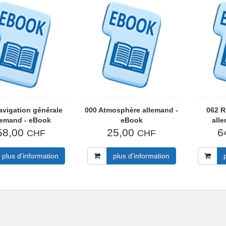
avigation générale
000 Atmosphère allemand -
062 R
lemand - eBook
eBook
all
58,00
25,00
6
CHF
CHF
plus d'information
plus d'information