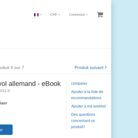
CHF
Connexion
oduit 4 sur 7
Produit suivant
vol allemand - eBook
comparer
-011-0
Ajouter à la liste de
recommandations
Baer
Ajouter à ma wishlist
Des questions
concernant ce
produit?
er