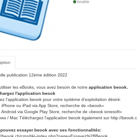
livrable
iption
lle publication 12ème édition 2022
utiliser les eBooks, vous avez besoin de notre
application beook.
hargez l'application beook
lez l'application beook pour votre système d'exploitation désiré:
 iPhone ou iPad via App Store, recherche de «beook»
 Android via Google Play Store, recherche de «beook ionesoft»
ws / Mac Téléchargez l'application beook également sur http://beook.
pouvez essayer beook avec ses fonctionnalités:
://beook.ch/cms/tiki-index.php?page=Essayez%2BBeook