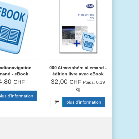
adionavigation
000 Atmosphère allemand -
emand - eBook
édition livre avec eBook
4,80
32,00
CHF
CHF
Poids:
0.19
kg
plus d'information
plus d'information