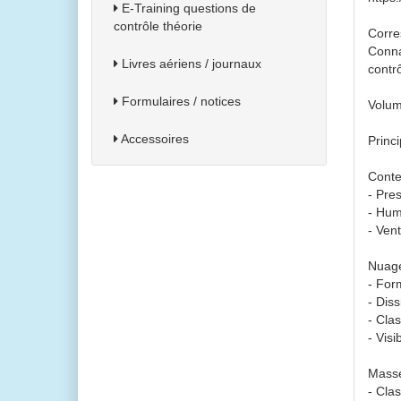
E-Training questions de
contrôle théorie
Corre
Conna
Livres aériens / journaux
contr
Formulaires / notices
Volum
Accessoires
Princi
Conte
- Pres
- Humi
- Ven
Nuage
- For
- Diss
- Cla
- Visib
Masses
- Clas