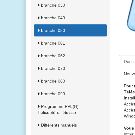
branche 030
branche 040
branche 050
branche 061
branche 062
Descr
branche 070
Nouve
branche 080
Pour 
Téléc
branche 090
Instal
Accès
Programme PPL(H) -
Accès
hélicoptère - Suisse
Windo
Différents manuels
Vous 
https