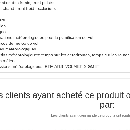
ation des fronts, front polaire
t chaud, front froid, occlusions
ers
las
ges
mations météorologiques pour la planification de vol
vices de météo de vol
tes météorologiques
letins météorologiques: temps sur les aérodromes, temps sur les route
es météo
ssions météorologiques: RTF, ATIS, VOLMET, SIGMET
s clients ayant acheté ce produit 
par:
Lies clients ayant commandé ce produits ont égale