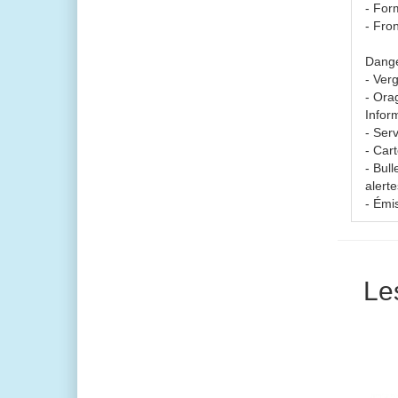
- Form
- Fron
Dang
- Verg
- Ora
Infor
- Ser
- Car
- Bul
alert
- Émi
Le