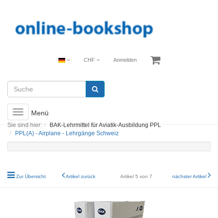
CHF
Anmelden
Toggle
Menü
navigation
Sie sind hier:
BAK-Lehrmittel für Aviatik-Ausbildung PPL
PPL(A) - Airplane - Lehrgänge Schweiz
Zur Übersicht
Artikel zurück
Artikel 5 von 7
nächster Artikel